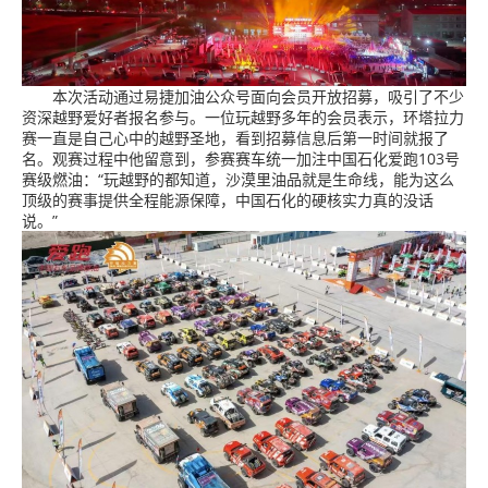
本次活动通过易捷加油公众号面向会员开放招募，吸引了不少
资深越野爱好者报名参与。一位玩越野多年的会员表示，环塔拉力
赛一直是自己心中的越野圣地，看到招募信息后第一时间就报了
名。观赛过程中他留意到，参赛赛车统一加注中国石化爱跑103号
赛级燃油：“玩越野的都知道，沙漠里油品就是生命线，能为这么
顶级的赛事提供全程能源保障，中国石化的硬核实力真的没话
说。”