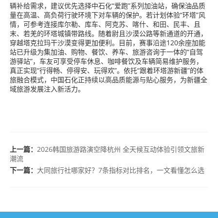
辆补给需求，建议优先选择中石化“爱跑”系列加油站，确保油品质
量在高温、高负荷行驶环境下对车辆的保护。若计划体验“环塔”风
情，可参考连接库尔勒、库车、阿克苏、喀什、和田、民丰、且
末、若羌的环塔城镇带路线。随着尉且沙漠公路等新通道的开通，
穿越塔克拉玛干沙漠变得更加便利。目前，赛事沿途120余座加能
站已升级为集加油、购物、餐饮、养车、旅游咨询于一体的“自驾
游驿站”，车友可享受停车休息、咖啡餐饮及车辆简易维护服务，
真正实现“行得畅、停得安、玩得欢”。依托“跟着环塔游新疆”的体
旅融合模式，中国石化正持续以高品质能源与贴心服务，为新疆全
域旅游发展注入新活力。
上一篇：
2026韩国旅游路演空降杭州 全天候互动体验引领文旅新
潮流
下一篇：
大同旅行社哪家好？7条指标对比排名，一文看懂怎么选