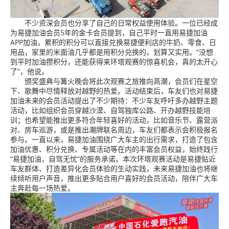
不少资深会员也分享了自己的日常权益使用体验。一位已经成
为易捷加油会员5年的金卡会员提到，自己平时一直用易捷加油
APP加油，累积的积分可以直接兑换易捷便利店的牛奶、零食、日
用品，家里的米面油几乎都是用积分兑换的，划算又实用。“没想
到平时加油攒积分，还能获得来环塔观赛的惊喜机会，真的太开心
了”，他说。
颁奖盛典与篝火晚会将此次观赛之旅推向高潮，会员们在星空
下、歌舞中尽情释放对越野的热爱。活动结束后，车友们也对易捷
加油未来的会员活动提出了不少期待：不少车友呼吁多办越野主题
活动，比如组织会员穿越沙漠、自驾独库公路、开办越野技能培
训；也希望能推出更多符合年轻喜好的活动，比如音乐节、露营派
对、房车巡游，或是推出潮牌联名周边，车友们都表示会积极报名
参与。
一直以来，易捷加油围绕广大车主的出行需求，打造了包含
加油优惠、积分兑换、专属活动等在内的丰富会员权益，始终践行
“易捷加油，自驾无忧”的服务承诺。本次环塔观赛活动是易捷贴近
车友群体、打造差异化会员体验的生动实践，未来易捷加油也将继
续倾听用户声音，推出更多贴合用户喜好的会员活动，陪伴广大车
主奔赴每一场热爱。