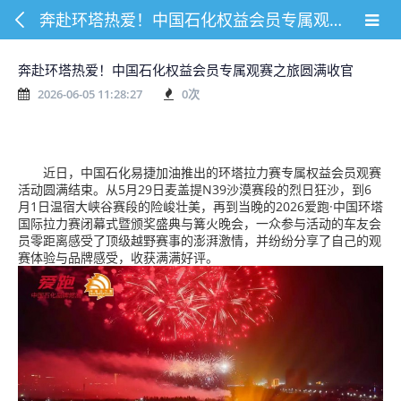
奔赴环塔热爱！中国石化权益会员专属观赛之旅圆满收官
奔赴环塔热爱！中国石化权益会员专属观赛之旅圆满收官
2026-06-05 11:28:27
0
次
近日，中国石化易捷加油推出的环塔拉力赛专属权益会员观赛
活动圆满结束。从5月29日麦盖提N39沙漠赛段的烈日狂沙，到6
月1日温宿大峡谷赛段的险峻壮美，再到当晚的2026爱跑·中国环塔
国际拉力赛闭幕式暨颁奖盛典与篝火晚会，一众参与活动的车友会
员零距离感受了顶级越野赛事的澎湃激情，并纷纷分享了自己的观
赛体验与品牌感受，收获满满好评。